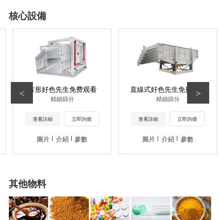
核心設備
方形好色先生免费观看
直線式好色先生免费观看
<
>
精細篩分
精細篩分
查看詳細
立即詢價
查看詳細
立即詢價
圖片
介紹
參數
圖片
介紹
參數
其他物料