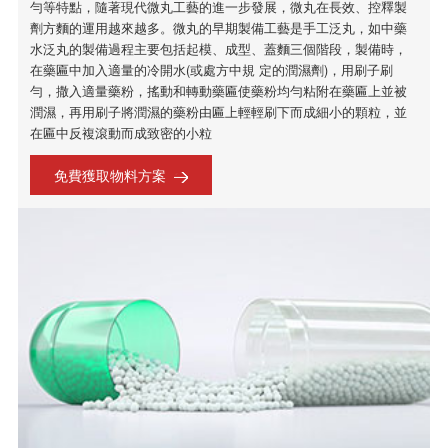
勻等特點，隨著現代微丸工藝的進一步發展，微丸在長效、控釋製
劑方麵的運用越來越多。微丸的早期製備工藝是手工泛丸，如中藥
水泛丸的製備過程主要包括起模、成型、蓋麵三個階段，製備時，
在藥匾中加入適量的冷開水(或處方中規 定的潤濕劑)，用刷子刷
勻，撒入適量藥粉，搖動和轉動藥匾使藥粉均勻粘附在藥匾上並被
潤濕，再用刷子將潤濕的藥粉由匾上輕輕刷下而成細小的顆粒，並
在匾中反複滾動而成致密的小粒
免費獲取物料方案