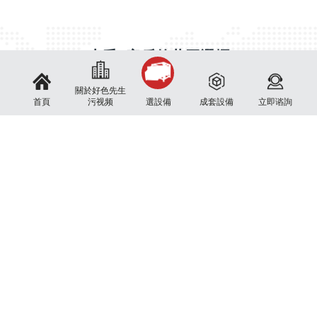
上千+客戶的共同選擇
好色先生污视频憑借精湛的技術、良好的品質和服務贏得了世界讚許，在國內外眾多
企業大放異彩！
關於好色先生
首頁
污视频
選設備
成套設備
立即谘詢