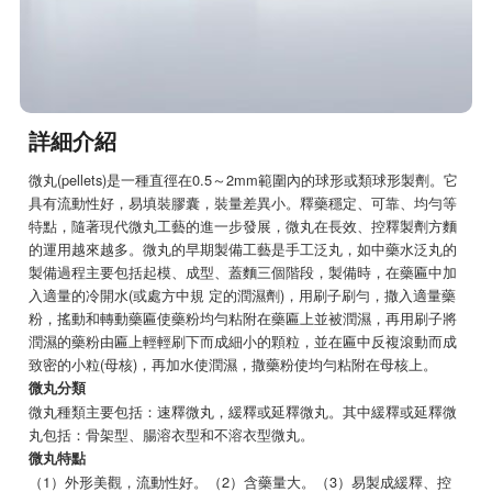
詳細介紹
微丸(pellets)是一種直徑在0.5～2mm範圍內的球形或類球形製劑。它
具有流動性好，易填裝膠囊，裝量差異小。釋藥穩定、可靠、均勻等
特點，隨著現代微丸工藝的進一步發展，微丸在長效、控釋製劑方麵
的運用越來越多。微丸的早期製備工藝是手工泛丸，如中藥水泛丸的
製備過程主要包括起模、成型、蓋麵三個階段，製備時，在藥匾中加
入適量的冷開水(或處方中規 定的潤濕劑)，用刷子刷勻，撒入適量藥
粉，搖動和轉動藥匾使藥粉均勻粘附在藥匾上並被潤濕，再用刷子將
潤濕的藥粉由匾上輕輕刷下而成細小的顆粒，並在匾中反複滾動而成
致密的小粒(母核)，再加水使潤濕，撒藥粉使均勻粘附在母核上。
微丸分類
微丸種類主要包括：速釋微丸，緩釋或延釋微丸。其中緩釋或延釋微
丸包括：骨架型、腸溶衣型和不溶衣型微丸。
微丸特點
（1）外形美觀，流動性好。（2）含藥量大。（3）易製成緩釋、控